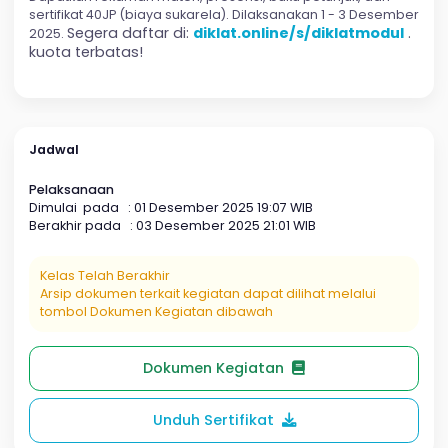
Deskripsi
Pelajari cara mudah menyusun Modul Pembelajaran
Mendalam berbantuan AI untuk Kurikulum Merdeka.
Dapatkan rekaman materi, presensi, buku petunjuk, dan
sertifikat 40JP (biaya sukarela). Dilaksanakan 1 - 3 Desem
Segera daftar di:
diklat.online/s/diklatmodu
2025.
kuota terbatas!
Jadwal
Pelaksanaan
Dimulai pada : 01 Desember 2025 19:07 WIB
Berakhir pada : 03 Desember 2025 21:01 WIB
Kelas Telah Berakhir
Arsip dokumen terkait kegiatan dapat dilihat melalui
tombol Dokumen Kegiatan dibawah